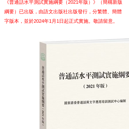
《普通話水平測試實施綱要（
2021
年版）》（簡稱新版
綱要）已出版，由語文出版社出版發行，分繁體、簡體
字版本，並於
2024
年
1
月
1
日起正式實施。敬請留意。